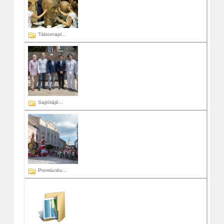
Tábornapl...
Sajtótájé...
Promóciós...