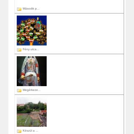
Második p...
Fény utca...
Megérkeze...
Készül a ...