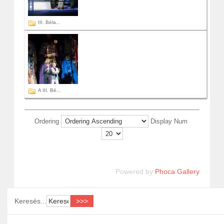
III. Béla...
A III. Bé...
Ordering
Display Num
Powered by
Phoca Gallery
Keresés...