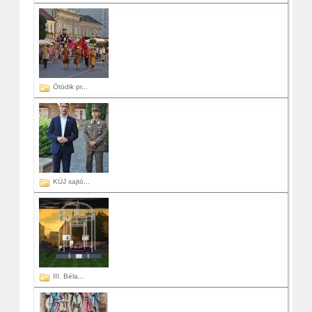
Ötödik pr...
KÜJ sajtó...
III. Béla...