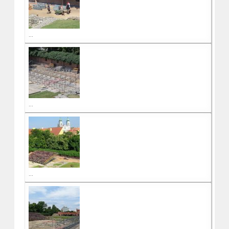
...
...
...