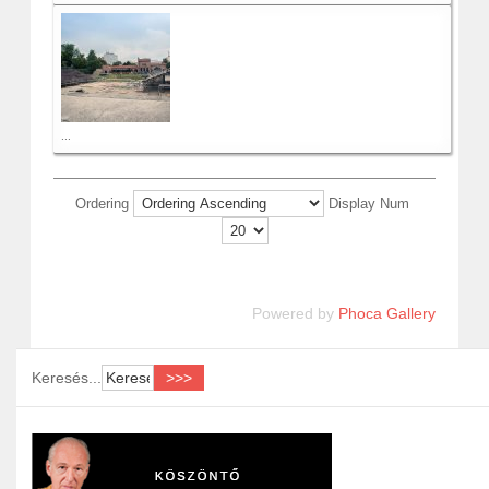
...
Ordering
Display Num
Powered by
Phoca Gallery
Keresés...