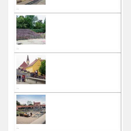
...
...
...
...