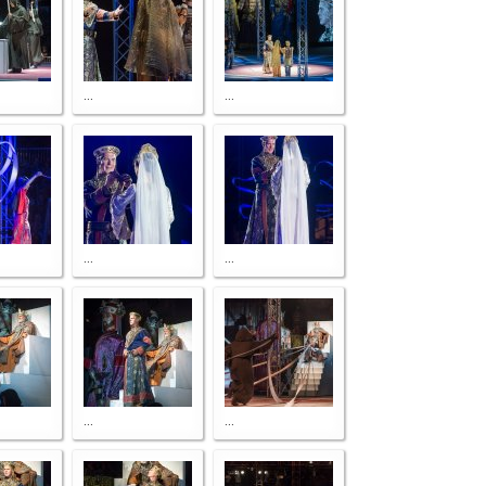
...
...
...
...
...
...