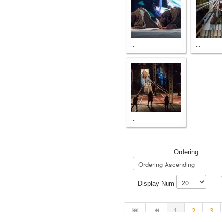
...
...
...
Ordering
Display Num
1
2
3