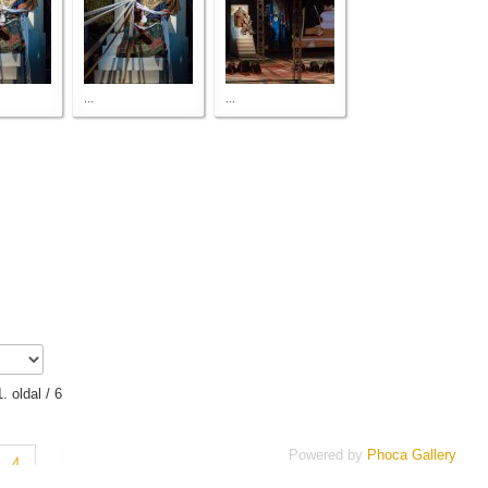
...
...
1. oldal / 6
Powered by
Phoca Gallery
4