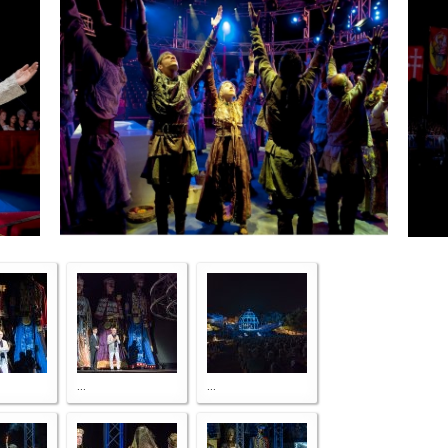
...
...