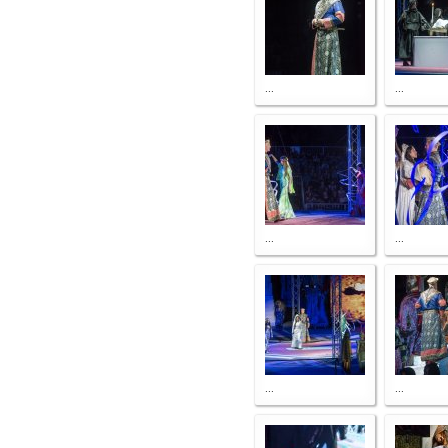
...
...
...
...
...
...