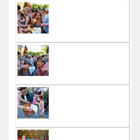
...
...
...