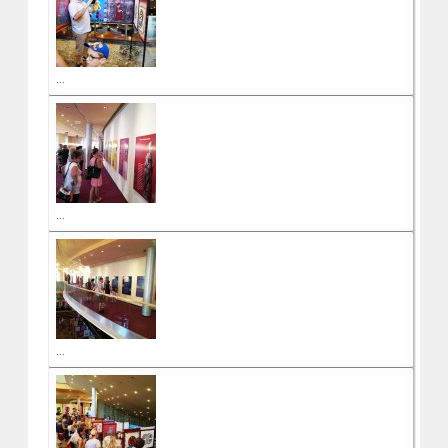
...
...
...