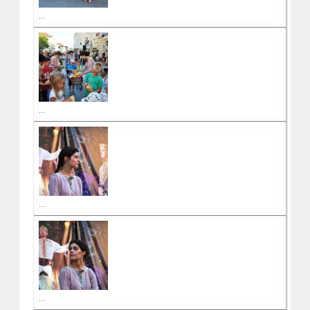
...
...
...
...