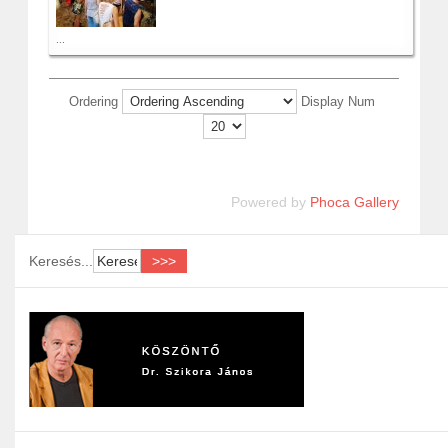
...
Ordering
Display Num
Powered by
Phoca Gallery
Keresés...