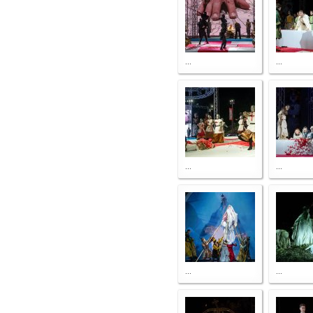
...
...
...
...
...
...