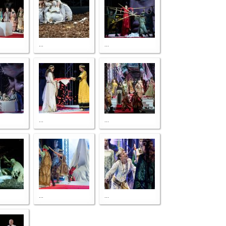
...
...
...
...
...
...