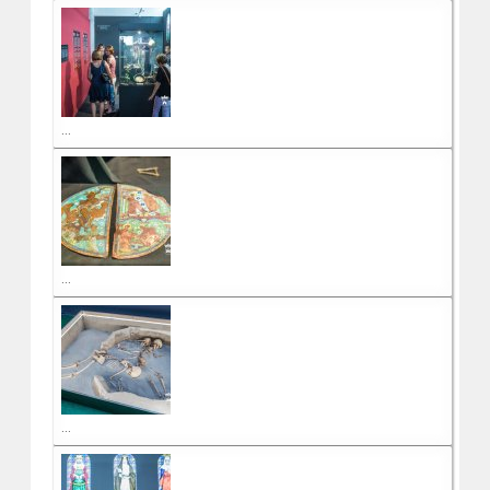
...
...
...