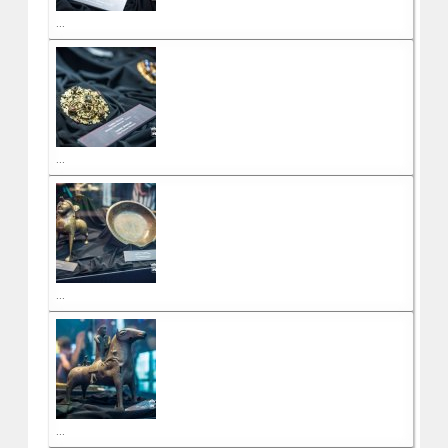
...
...
...
...