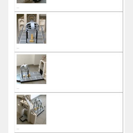
...
...
...
...