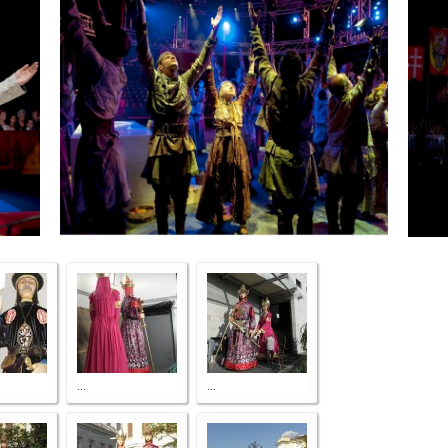
...
...