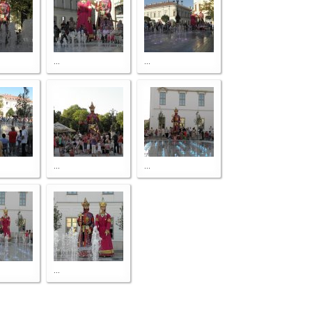
...
...
...
...
...