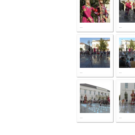
...
...
...
...
...
...