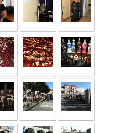
...
...
...
...
...
...