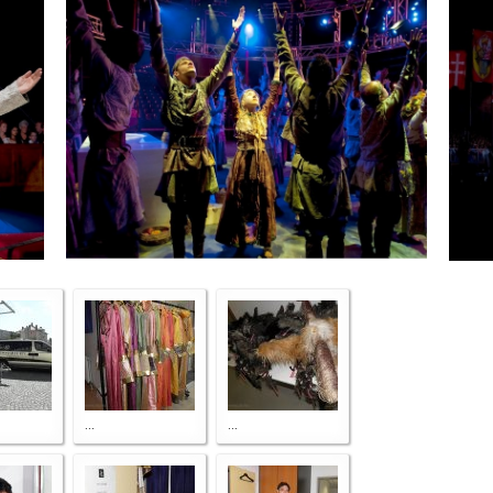
...
...