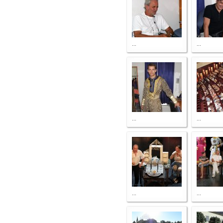
...
...
...
...
...
...