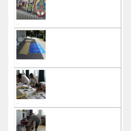
...
...
...