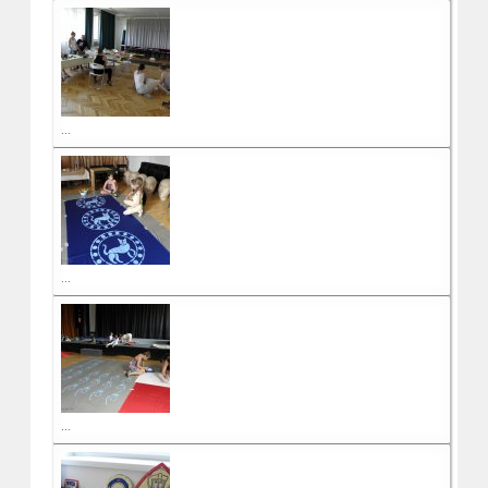
...
...
...