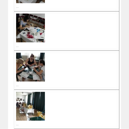
...
...
...
...