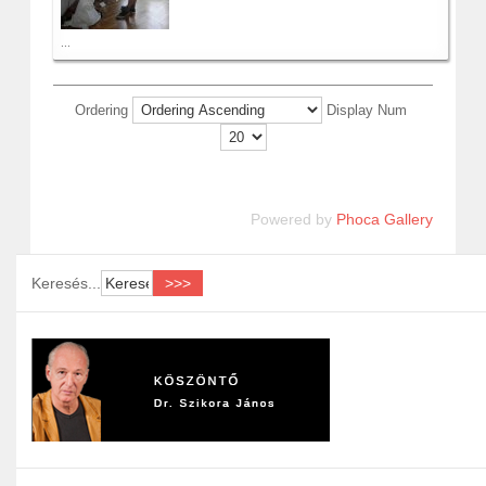
...
Ordering
Display Num
Powered by
Phoca Gallery
Keresés...