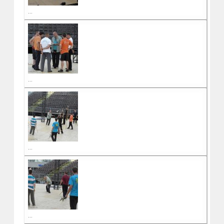
...
...
...
...