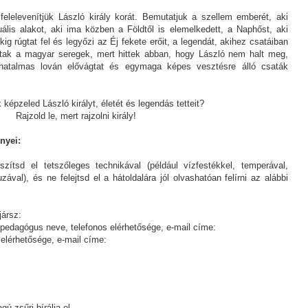
elelevenítjük László király korát. Bemutatjuk a szellem emberét, aki
tuális alakot, aki ima közben a Földtől is elemelkedett, a Naphőst, aki
g rúgtat fel és legyőzi az Éj fekete erőit, a legendát, akihez csatáiban
ak a magyar seregek, mert hittek abban, hogy László nem halt meg,
, hatalmas lován elővágtat és egymaga képes vesztésre álló csaták
képzeled László királyt, életét és legendás tetteit?
Rajzold le, mert rajzolni király!
nyei:
zítsd el tetszőleges technikával (például vízfestékkel, temperával,
ruzával), és ne felejtsd el a hátoldalára jól olvashatóan felírni az alábbi
jársz:
/pedagógus neve, telefonos elérhetősége, e-mail címe:
elérhetősége, e-mail címe:
ú zsűri bírálja el.