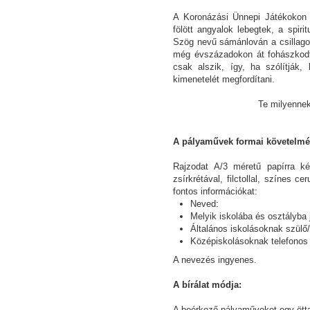
A Koronázási Ünnepi Játékokon f
fölött angyalok lebegtek, a spiri
Szög nevű sámánlován a csillagoki
még évszázadokon át fohászkodt
csak alszik, így, ha szólítják
kimenetelét megfordítani.
Te milyennek 
A pályaművek formai követelmé
Rajzodat A/3 méretű papírra kés
zsírkrétával, filctollal, színes ce
fontos információkat:
Neved:
Melyik iskolába és osztályba 
Általános iskolásoknak szülő
Középiskolásoknak telefonos 
A nevezés ingyenes.
A bírálat módja:
A beérkező pályaműveket egy öttag