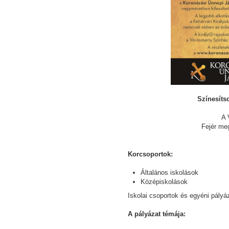
Színesítsd
A 
Fejér me
Korcsoportok:
Általános iskolások
Középiskolások
Iskolai csoportok és egyéni pályáz
A pályázat témája: