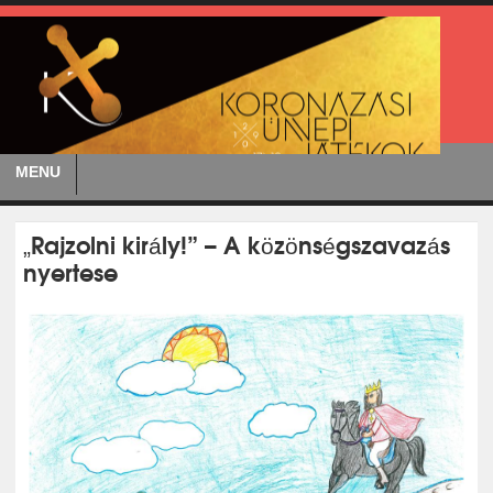
MENU
„Rajzolni király!” – A közönségszavazás
nyertese