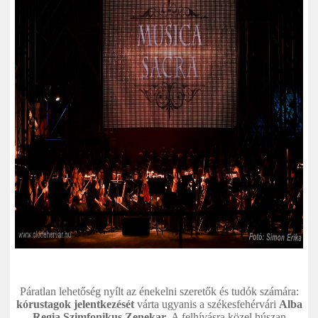
Páratlan lehetőség nyílt az énekelni szeretők és tudók számára:
kórustagok jelentkezését
várta ugyanis a székesfehérvári
Alba
Regia Szimfonikus Zenekar
. A felhívásra közel húszan