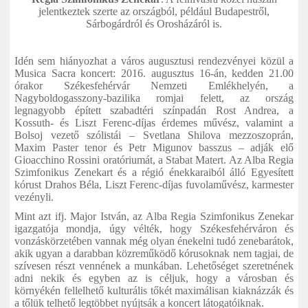
jelentkeztek szerte az országból, például Budapestről,
Sárbogárdról és Orosházáról is.
Idén sem hiányozhat a város augusztusi rendezvényei közül a
Musica Sacra koncert: 2016. augusztus 16-án, kedden 21.00
órakor Székesfehérvár Nemzeti Emlékhelyén, a
Nagyboldogasszony-bazilika romjai felett, az ország
legnagyobb épített szabadtéri színpadán Rost Andrea, a
Kossuth- és Liszt Ferenc-díjas érdemes művész, valamint a
Bolsoj vezető szólistái – Svetlana Shilova mezzoszoprán,
Maxim Paster tenor és Petr Migunov basszus – adják elő
Gioacchino Rossini oratóriumát, a Stabat Matert. Az Alba Regia
Szimfonikus Zenekart és a régió énekkaraiból álló Egyesített
kórust Drahos Béla, Liszt Ferenc-díjas fuvolaművész, karmester
vezényli.
Mint azt ifj. Major István, az Alba Regia Szimfonikus Zenekar
igazgatója mondja, úgy vélték, hogy Székesfehérváron és
vonzáskörzetében vannak még olyan énekelni tudó zenebarátok,
akik ugyan a darabban közreműködő kórusoknak nem tagjai, de
szívesen részt vennének a munkában. Lehetőséget szeretnének
adni nekik és egyben az is céljuk, hogy a városban és
környékén fellelhető kulturális tőkét maximálisan kiaknázzák és
a tőlük telhető legtöbbet nyújtsák a koncert látogatóiknak.