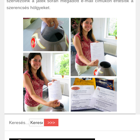
szervezőink a játék során megadott e-mail címükön értesítik a
szerencsés hölgyeket.
Keresés...