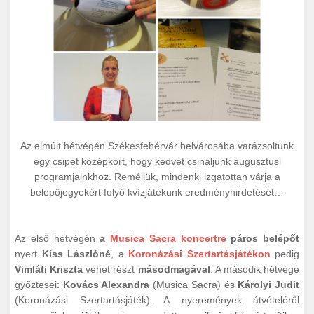
Az elmúlt hétvégén Székesfehérvár belvárosába varázsoltunk
egy csipet középkort, hogy kedvet csináljunk augusztusi
programjainkhoz. Reméljük, mindenki izgatottan várja a
belépőjegyekért folyó kvízjátékunk eredményhirdetését…
Az első hétvégén
a
Musica Sacra koncertre
páros belépőt
nyert
Kiss Lászlóné
, a
Koronázási Szertartásjátékon
pedig
Vimláti Kriszta
vehet részt
másodmagával
. A második hétvége
győztesei:
Kovács Alexandra
(Musica Sacra) és
Károlyi Judit
(Koronázási Szertartásjáték). A nyeremények átvételéről