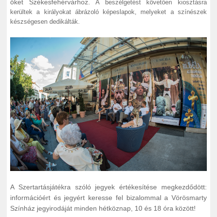
őket Székesfehérvárhoz.
A beszélgetést követően kiosztásra
kerültek a királyokat ábrázoló képeslapok, melyeket a színészek
készségesen dedikálták.
A Szertartásjátékra szóló jegyek értékesítése megkezdődött:
információért és jegyért keresse fel bizalommal a Vörösmarty
Színház jegyirodáját minden hétköznap, 10 és 18 óra között!