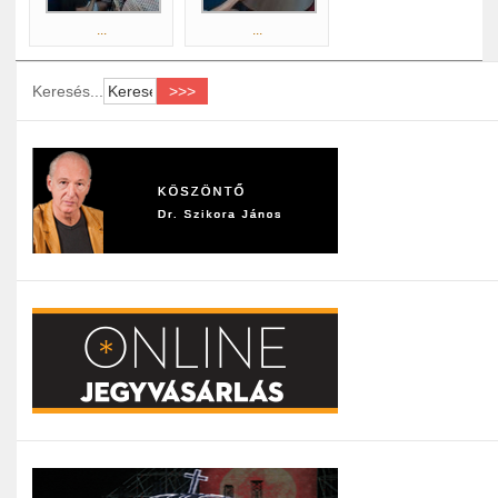
...
...
Keresés...