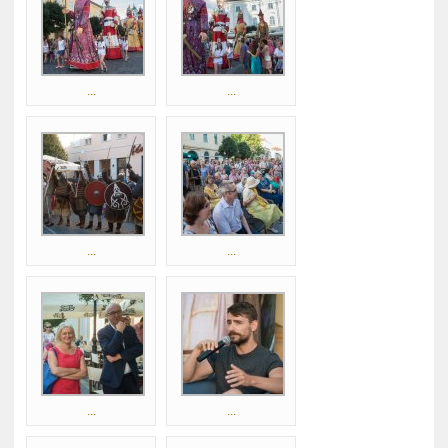
...
...
...
...
...
...