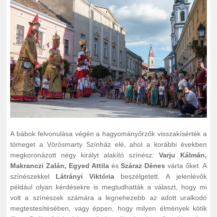
A bábok felvonulása végén a hagyományőrzők visszakísérték a
tömeget a Vörösmarty Színház elé, ahol a korábbi években
megkoronázott négy királyt alakító színész:
Varju Kálmán,
Makranczi Zalán, Egyed Attila
és
Száraz Dénes
várta őket. A
színészekkel
Látrányi Viktória
beszélgetett. A jelenlévők
például olyan kérdésekre is megtudhatták a választ, hogy mi
volt a színészek számára a legnehezebb az adott uralkodó
megtestesítésében, vagy éppen, hogy milyen élmények kötik