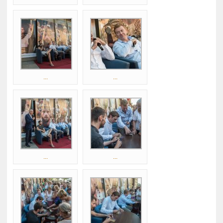
...
...
...
...