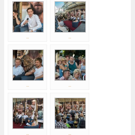
...
...
...
...
...
...