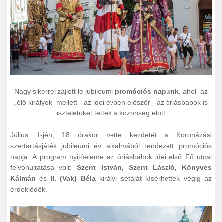
Nagy sikerrel zajlott le jubileumi
promóciós napunk
, ahol az
„élő királyok” mellett - az idei évben először - az óriásbábok is
tiszteletüket tették a közönség előtt.
Július 1-jén, 18 órakor vette kezdetét a Koronázási
szertartásjáték jubileumi év alkalmából rendezett promóciós
napja. A program nyitóeleme az óriásbábok idei első Fő utcai
felvonultatása volt:
Szent István, Szent László, Könyves
Kálmán
és
II. (Vak) Béla
királyi sétáját kísérhették végig az
érdeklődők.