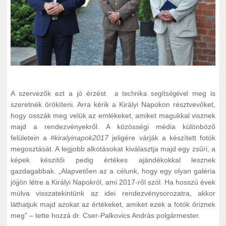
A szervezők ezt a jó érzést
meg is
a technika segítségével
szeretnék örökíteni. Arra kérik a Királyi Napokon résztvevőket,
hogy osszák meg velük az emlékeket, amiket magukkal visznek
majd a rendezvényekről. A közösségi média különböző
felületein a
#kiralyinapok2017
jeligére várják a készített fotók
megosztását. A legjobb alkotásokat kiválasztja majd egy zsűri, a
képek készítői pedig értékes ajándékokkal lesznek
gazdagabbak. „Alapvetően az a célunk, hogy egy olyan galéria
jöjjön létre a Királyi Napokról, ami 2017-ről szól. Ha hosszú évek
múlva visszatekintünk az idei rendezvénysorozatra, akkor
láthatjuk majd azokat az értékeket, amiket ezek a fotók őriznek
meg” – tette hozzá dr. Cser-Palkovics András polgármester.