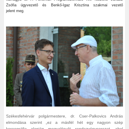
Zsófia ügyvezető és Benkő-Igaz Krisztina szakmai vezető
jelent meg.
Székesfehérvár polgármestere, dr. Cser-Palkovics András
elmondása szerint „ez a másfél hét egy nagyon szép
koreográfia alapján megvalósuló rendezvénysorozat, ahol