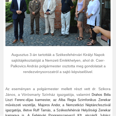
Augusztus 3-án tartották a Székesfehérvári Királyi Napok
sajtótájékoztatóját a Nemzeti Emlékhelyen, ahol dr. Cser-
Palkovics András polgármester osztotta meg gondolatait a
rendezvénysorozatról a sajtó képviselőivel.
Az eseményen a polgármester mellett részt vett dr. Szikora
János, a Vörösmarty Színház igazgatója, valamint
Drahos Béla
Liszt Ferenc-díjas karmester, az Alba Regia Szimfonikus Zenekar
művészeti vezetője, Majoros Andor, a Nemzetközi Néptáncfesztivál
igazgatója, illetve Ruff Tamás, a Székesfehérvár Helyőrségi Zenekar
karnagya is. A Fehérvári Programszervező Kft. részéről Juhász