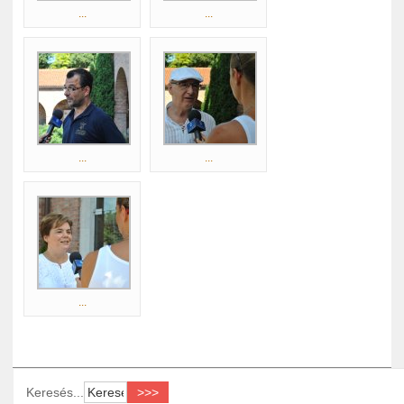
...
...
...
...
...
Keresés...