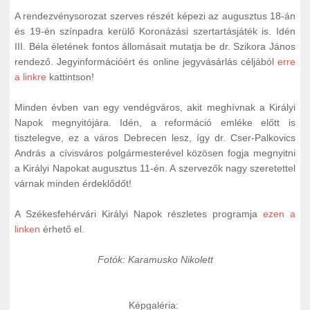
A rendezvénysorozat szerves részét képezi az augusztus 18-án
és 19-én színpadra kerülő Koronázási szertartásjáték is. Idén
III. Béla életének fontos állomásait mutatja be dr. Szikora János
rendező. Jegyinformációért és online jegyvásárlás céljából
erre
a linkre
kattintson!
Minden évben van egy vendégváros, akit meghívnak a Királyi
Napok megnyitójára. Idén, a reformáció emléke előtt is
tisztelegve, ez a város Debrecen lesz, így dr. Cser-Palkovics
András a cívisváros polgármesterével közösen fogja megnyitni
a Királyi Napokat augusztus 11-én. A szervezők nagy szeretettel
várnak minden érdeklődőt!
A Székesfehérvári Királyi Napok részletes programja
ezen a
linken
érhető el.
Fotók: Karamusko Nikolett
Képgaléria: