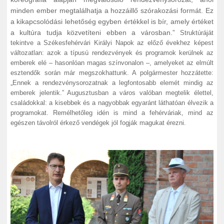
minden ember megtalálhatja a hozzáillő szórakozási formát. Ez
a kikapcsolódási lehetőség egyben értékkel is bír, amely értéket
a kultúra tudja közvetíteni ebben a városban.”
Struktúráját
tekintve a Székesfehérvári Királyi Napok az előző évekhez képest
változatlan: azok a típusú rendezvények és programok kerülnek az
emberek elé – hasonlóan magas színvonalon –, amelyeket az elmúlt
esztendők során már megszokhattunk. A polgármester hozzátette:
„Ennek a rendezvénysorozatnak a legfontosabb elemét mindig az
emberek jelentik.” Augusztusban a város valóban megtelik élettel,
családokkal: a kisebbek és a nagyobbak egyaránt láthatóan élvezik a
programokat. Remélhetőleg idén is mind a fehérváriak, mind az
egészen távolról érkező vendégek jól fogják magukat érezni.