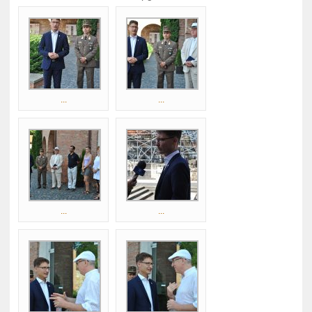
...
...
...
...