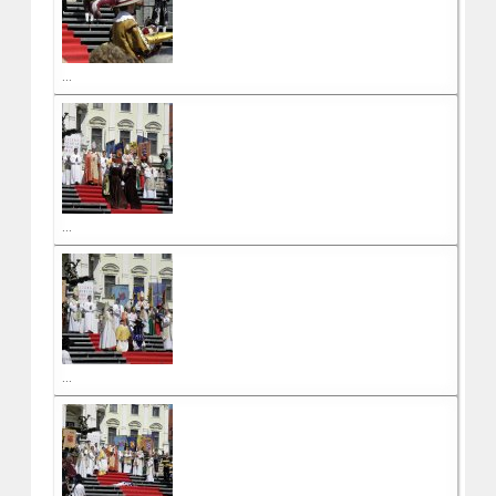
...
...
...