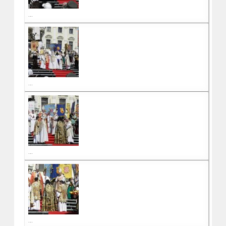
...
...
...
...