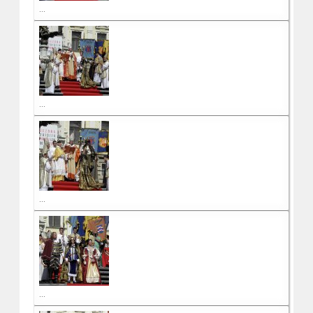
...
...
...
...