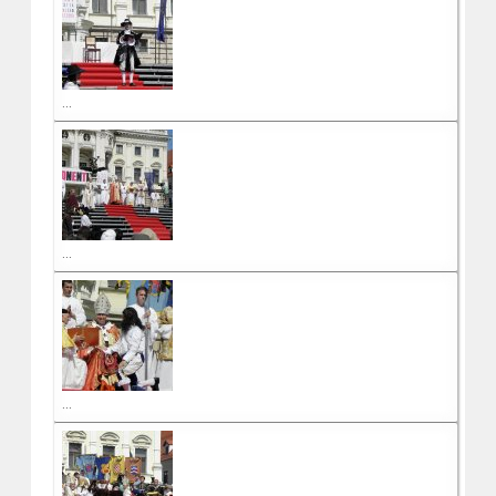
...
...
...