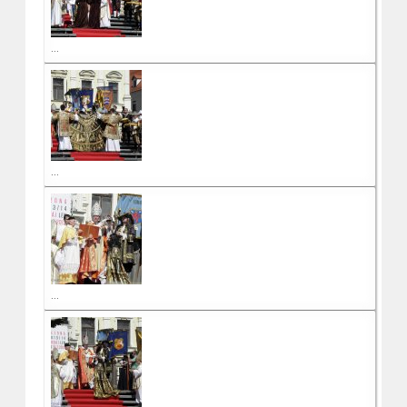
...
...
...