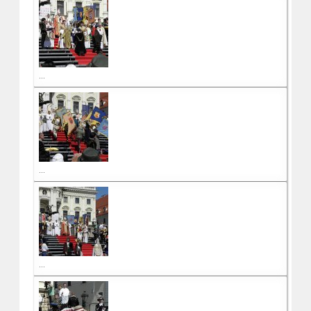
...
...
...