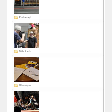
Próbanapl...
Bábok érk...
Olvasópró...