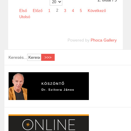
2. oldal / 5
2
Első
Előző
1
3
4
5
Következő
Utolsó
Powered by
Phoca Gallery
Keresés...