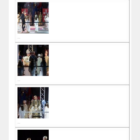
...
...
...