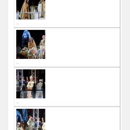
...
...
...