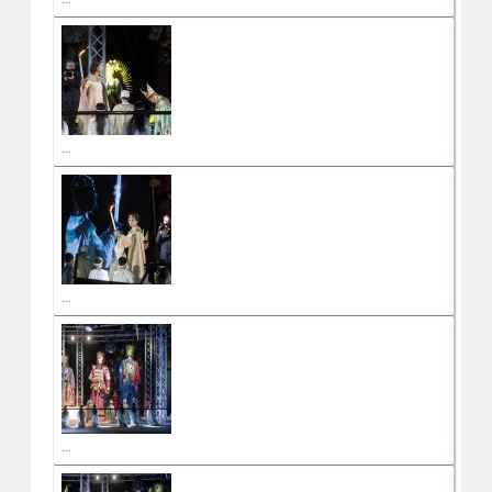
...
...
...