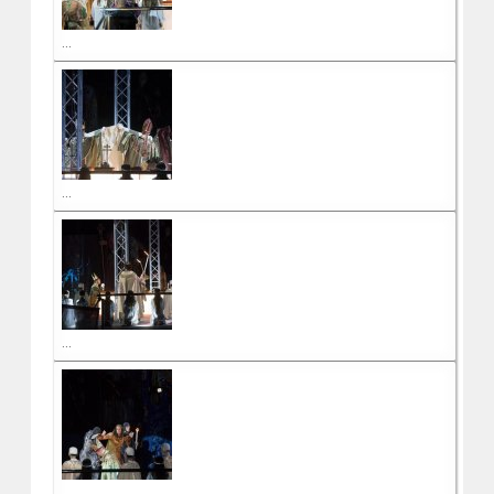
...
...
...
...