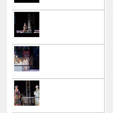
...
...
...
...