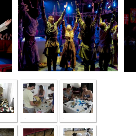
...
...