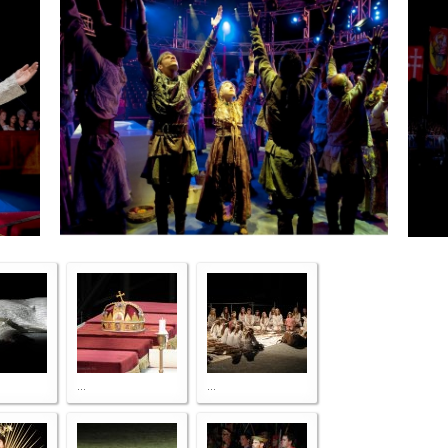
...
...