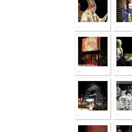
...
...
...
...
...
...