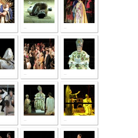
...
...
...
...
...
...