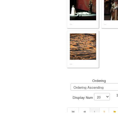
...
...
...
Ordering
1
Display Num
1
2