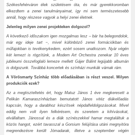
Székesfehérváron élek születésem óta, és már gyerekkoromban
elkezdtem a zenei tanulmányaimat, így mi sem természetesebb
annál, hogy részese vagyok a helyi zenei életnek.
Jelenleg milyen zenei projekteken dolgozol?
A következő időszakom igen mozgalmas lesz – bár ha belegondolok,
már egy ideje tart −, mivel különböző zenei formációkban és
műfajokban is tevékenykedem, ezért sosem unatkozom. Nyár végén
két lemezt is rögzítünk, a Modern Art Orchestra zenekar 10 éves
jubileumi összefoglaló lemeze mellett Gájer Bálint legújabb albumán
is dolgozunk. Továbbá koncertek és színházi munkák várnak rám.
A Vörösmarty Színház több előadásában is részt veszel. Milyen
produkciók ezek?
Az a megtiszteltetés ért, hogy Matuz János 1 éve megkeresett a
Pelikán Kamaraszínházban bemutatott János vitéz diákelőadás
kapcsán, hogy a darabhoz készítsek népdalfeldolgozásokat. Mivel
eddig nem volt ilyen felkérésem, és szeretem a kihívásokat,
elvállaltam. Jánossal és a diák színészekkel hamar megtaláltuk a
közös hangot, ezért tavasszal a Gorsium felújítása utáni megnyitóra
megrendezésre került Jómadarak, illetve a szeptember végén