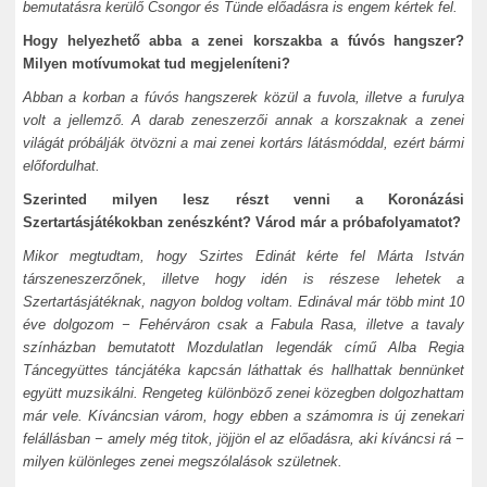
bemutatásra kerülő Csongor és Tünde előadásra is engem kértek fel.
Hogy helyezhető abba a zenei korszakba a fúvós hangszer?
Milyen motívumokat tud megjeleníteni?
Abban a korban a fúvós hangszerek közül a fuvola, illetve a furulya
volt a jellemző. A darab zeneszerzői annak a korszaknak a zenei
világát próbálják ötvözni a mai zenei kortárs látásmóddal, ezért bármi
előfordulhat.
Szerinted milyen lesz részt venni a Koronázási
Szertartásjátékokban zenészként? Várod már a próbafolyamatot?
Mikor megtudtam, hogy Szirtes Edinát kérte fel Márta István
társzeneszerzőnek, illetve hogy idén is részese lehetek a
Szertartásjátéknak, nagyon boldog voltam. Edinával már több mint 10
éve dolgozom − Fehérváron csak a Fabula Rasa, illetve a tavaly
színházban bemutatott Mozdulatlan legendák című Alba Regia
Táncegyüttes táncjátéka kapcsán láthattak és hallhattak bennünket
együtt muzsikálni. Rengeteg különböző zenei közegben dolgozhattam
már vele. Kíváncsian várom, hogy ebben a számomra is új zenekari
felállásban − amely még titok, jöjjön el az előadásra, aki kíváncsi rá −
milyen különleges zenei megszólalások születnek.