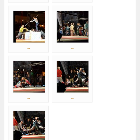
...
...
...
...