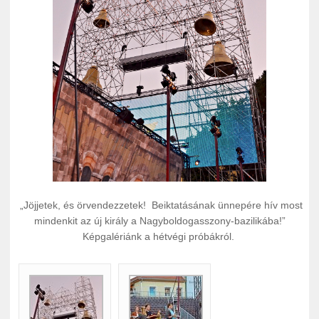
„Jöjjetek, és örvendezzetek! Beiktatásának ünnepére hív most
mindenkit az új király a Nagyboldogasszony-bazilikába!”
Képgalériánk a hétvégi próbákról.