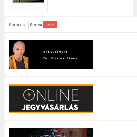
...
Keresés...