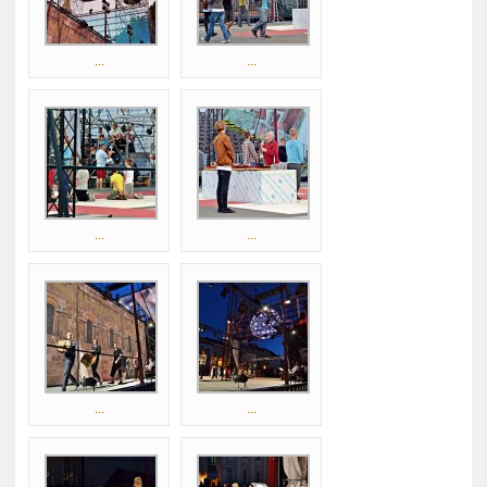
...
...
...
...
...
...