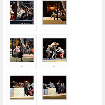
...
...
...
...
...
...