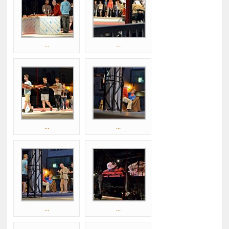
...
...
...
...
...
...