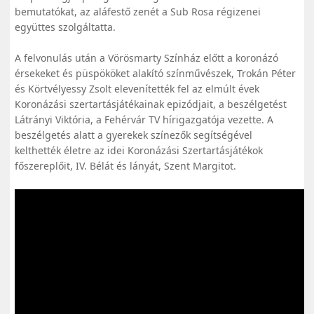
bemutatókat, az aláfestő zenét a Sub Rosa régizenei
együttes szolgáltatta.
A felvonulás után a Vörösmarty Színház előtt a koronázó
érsekeket és püspököket alakító színművészek, Trokán Péter
és Körtvélyessy Zsolt elevenítették fel az elmúlt évek
Koronázási szertartásjátékainak epizódjait, a beszélgetést
Látrányi Viktória, a Fehérvár TV hírigazgatója vezette. A
beszélgetés alatt a gyerekek színezők segítségével
kelthették életre az idei Koronázási Szertartásjátékok
főszereplőit, IV. Bélát és lányát, Szent Margitot.