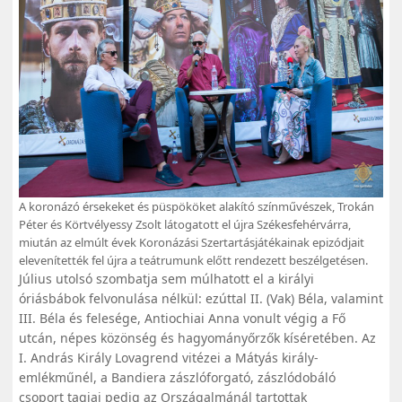
A koronázó érsekeket és püspököket alakító színművészek, Trokán
Péter és Körtvélyessy Zsolt látogatott el újra Székesfehérvárra,
miután az elmúlt évek Koronázási Szertartásjátékainak epizódjait
elevenítették fel újra a teátrumunk előtt rendezett beszélgetésen.
Július utolsó szombatja sem múlhatott el a királyi
óriásbábok felvonulása nélkül: ezúttal II. (Vak) Béla, valamint
III. Béla és felesége, Antiochiai Anna vonul
t végig a Fő
utcán, népes közönség és hagyományőrzők kíséretében. Az
I. András Király Lovagrend vitézei a Mátyás király-
emlékműnél, a Bandiera zászlóforgató, zászlódobáló
csoport tagjai pedig az Országalmánál tartottak