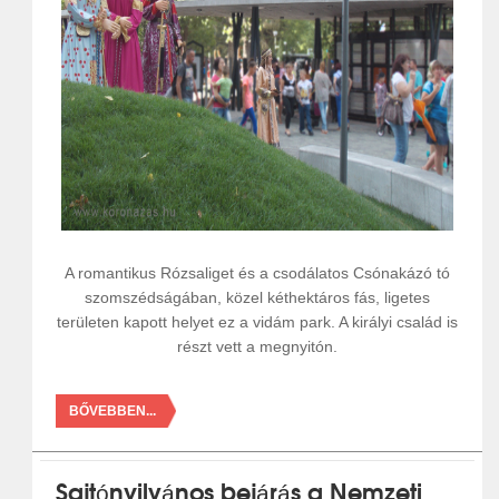
A romantikus Rózsaliget és a csodálatos Csónakázó tó
szomszédságában, közel kéthektáros fás, ligetes
területen kapott helyet ez a vidám park. A királyi család is
részt vett a megnyitón.
BŐVEBBEN...
Sajtónyilvános bejárás a Nemzeti