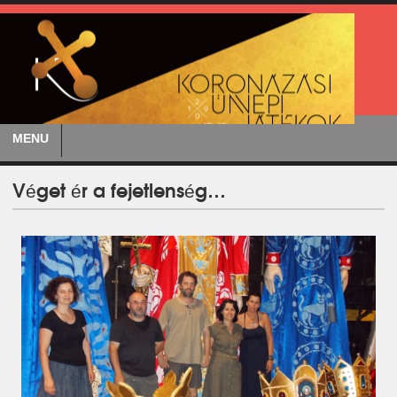
MENU
Véget ér a fejetlenség…