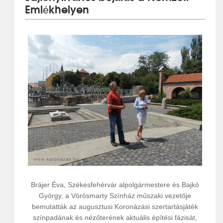
Emlékhelyen
Brájer Éva, Székesfehérvár alpolgármestere és Bajkó
György, a Vörösmarty Színház műszaki vezetője
bemutatták az augusztusi Koronázási szertartásjáték
színpadának és nézőterének aktuális építési fázisát,