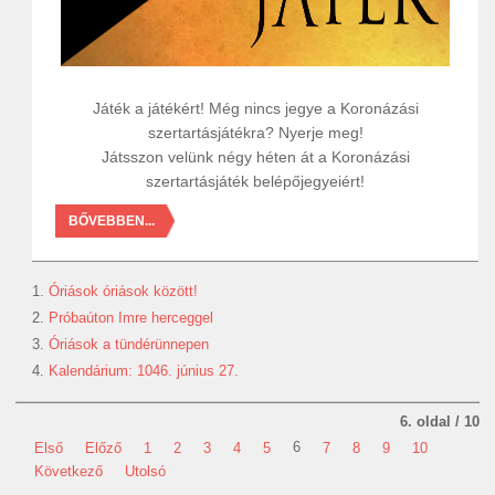
Játék a játékért! Még nincs jegye a Koronázási
szertartásjátékra? Nyerje meg!
Játsszon velünk négy héten át a Koronázási
szertartásjáték belépőjegyeiért!
BŐVEBBEN...
Óriások óriások között!
Próbaúton Imre herceggel
Óriások a tündérünnepen
Kalendárium: 1046. június 27.
6. oldal / 10
6
Első
Előző
1
2
3
4
5
7
8
9
10
Következő
Utolsó