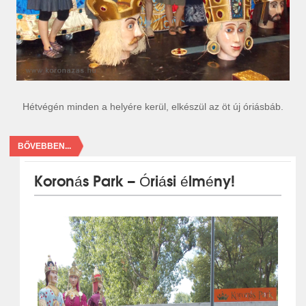
Hétvégén minden a helyére kerül, elkészül az öt új óriásbáb.
BŐVEBBEN...
Koronás Park – Óriási élmény!