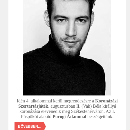
Idén 4. alkalommal kerül megrendezésre a
Koronázási
Szertartásjáték
, augusztusban II. (Vak) Béla királlyá
koronázása elevenedik meg Székesfehérváron. Az I.
Püspököt alakító
Porogi Ádámmal
beszélgettünk.
BŐVEBBEN...