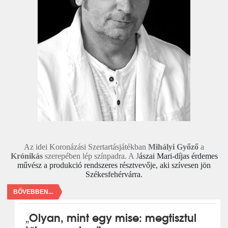
Az idei Koronázási Szertartásjátékban
Mihályi Győző
a
Krónikás
szerepében lép színpadra. A J
ászai Mari-díjas érdemes
művész
a produkció rendszeres résztvevője, aki szívesen jön
Székesfehérvárra.
BŐVEBBEN...
„Olyan, mint egy mise: megtisztul